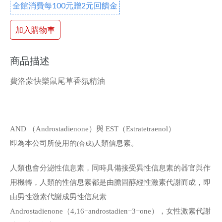
全館消費每100元贈2元回饋金
加入購物車
商品描述
費洛蒙快樂鼠尾草香氛精油
AND （Androstadienone）與 EST（Estratetraenol）
即為本公司所使用的
人類信息素。
(合成)
人類也會分泌性信息素，同時具備接受異性信息素的器官與作
用機轉，人類的性信息素都是由膽固醇經性激素代謝而成，即
由男性激素代謝成男性信息素
Androstadienone（4,16−androstadien−3−one），女性激素代謝