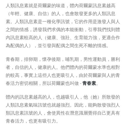
人類
訊息素
就是荷爾蒙的味道，體內荷爾蒙
訊息素
越高
（年輕、健康、自信）的人，也會散發更多的
人類
訊息
素
。
人類
訊息素
是一種化學訊號，它的作用是激發人與人
之間的情感，誘發我們求偶的本能衝動，引導我們找到體
內
訊息素
較高的人（健康、強壯、生育能力強，更適合作
為配偶的人），並引發與配偶之間生死不離的情感。
青春期，排卵期，懷孕後期，哺乳期，男性運動員，勝利
者，自信的人，健康的人。他們體內的荷爾蒙水準也相對
的較高，事實上這些人也更吸引人，由於荷爾蒙與人的青
春活力密切相關，所以荷爾蒙也叫做 -
青春素
。
體內的
訊息素
越高的人，也越吸引人，他（她）所散發的
人類
訊息素
氣味訊號也就越強烈。因此，能夠散發強烈
人
類
訊息素訊
號的人，會使異性在潛意識層覺得自己更具有
青春活力，也更有吸引力。