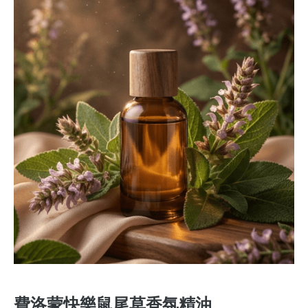
費洛蒙快樂鼠尾草香氛精油