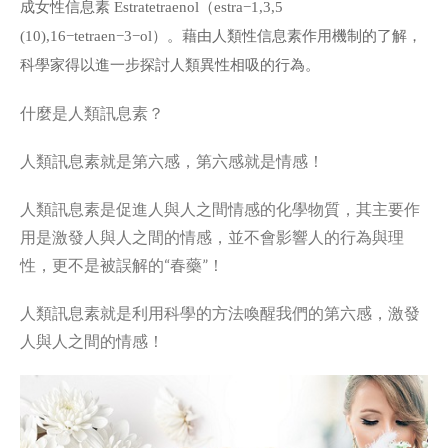
成女性信息素 Estratetraenol（estra−1,3,5
(10),16−tetraen−3−ol）。藉由人類性信息素作用機制的了解，
科學家得以進一步探討人類異性相吸的行為。
什麼是人類
訊息素
？
人類
訊息素
就是第六感，第六感就是情感！
人類
訊息素
是促進人與人之間情感的化學物質，其主要作
用是激發人與人之間的情感，並不會影響人的行為與理
性，更不是被誤解的“春藥”！
人類
訊息素
就是利用科學的方法喚醒我們的第六感，激發
人與人之間的情感！