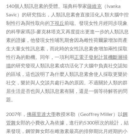
140個
人類
訊息素
的受體。瑞典科學家
薩維克
（Ivanka
Savic）的研究指出，
人類
訊息素
會直接活化人類大腦中控
制性行為與性取向的
下視丘
前端。發現女性月經同步現象
的科學家瑪莎·麥克林塔克又再度提出更進一步的
人類
訊息
素
的證據，他發現女性哺乳期會因為雌性荷爾蒙增加而產
生大量女性
訊息素
，而此時的女性
訊息素
會增加兩性採取
性行為的動機。同年，一項利用
正電子發射計算機斷層掃
描
的研究發現
人類
訊息素
成功活化了大腦中負責社交認知
的區域，這也說明了為什麼
人類
訊息素
會使人採取更樂於
社交，樂於與人交談共處行為的原因。不過關於人類的群
居生活是否也與
人類
訊息素
有關，還是一個等待解答的問
題。
2007年，
佛羅里達大學
教授米勒（Geoffrey Miller）以
鋼
管舞
女郎的小費收入為依據，進行約5300班次的統計，結
果發現，鋼管舞女郎在雌激素最高的排卵期比月經期的小