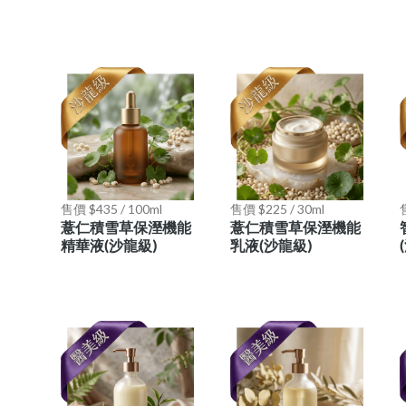
售價 $435 / 100ml
售價 $225 / 30ml
薏仁積雪草保溼機能
薏仁積雪草保溼機能
精華液(沙龍級)
乳液(沙龍級)