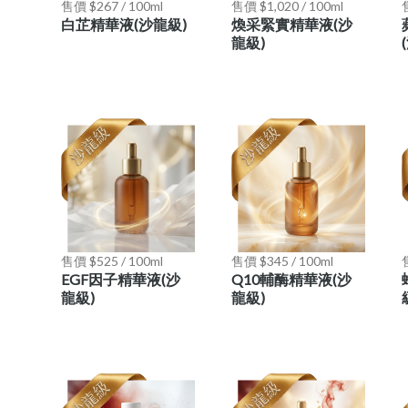
售價 $267 / 100ml
售價 $1,020 / 100ml
白芷精華液(沙龍級)
煥采緊實精華液(沙
龍級)
售價 $525 / 100ml
售價 $345 / 100ml
EGF因子精華液(沙
Q10輔酶精華液(沙
龍級)
龍級)