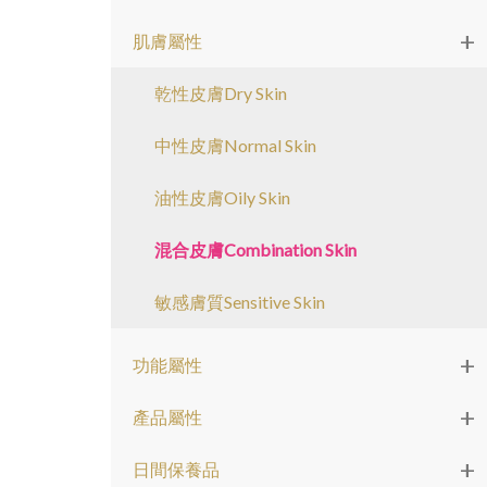
+
肌膚屬性
乾性皮膚Dry Skin
中性皮膚Normal Skin
油性皮膚Oily Skin
混合皮膚Combination Skin
敏感膚質Sensitive Skin
+
功能屬性
+
產品屬性
+
日間保養品