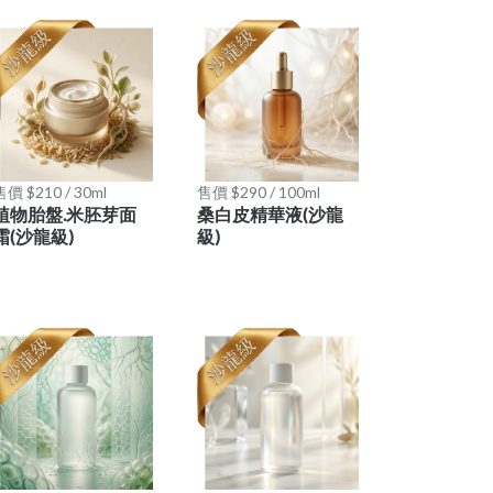
售價 $210 / 30ml
售價 $290 / 100ml
植物胎盤.米胚芽面
桑白皮精華液(沙龍
霜(沙龍級)
級)