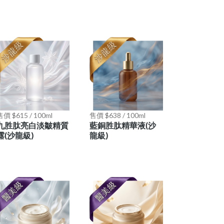
售價 $615 / 100ml
售價 $638 / 100ml
九胜肽亮白淡皺精質
藍銅胜肽精華液(沙
露(沙龍級)
龍級)