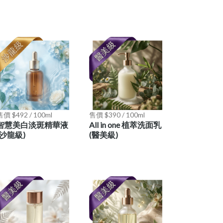
售價 $492 / 100ml
售價 $390 / 100ml
智慧美白淡斑精華液
All in one 植萃洗面乳
(沙龍級)
(醫美級)