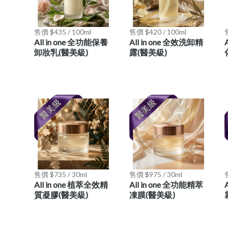
售價 $435 / 100ml
售價 $420 / 100ml
All in one 全功能保養
All in one 全效洗卸精
卸妝乳(醫美級)
露(醫美級)
售價 $735 / 30ml
售價 $975 / 30ml
售
All in one 植萃全效精
All in one 全功能精萃
質凝膠(醫美級)
凍膜(醫美級)