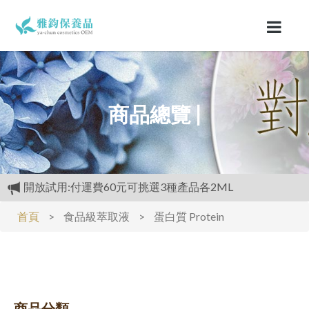
商品總覽 |
開放試用:付運費60元可挑選3種產品各2ML
滿3000元再送精美好禮
首頁
>
食品級萃取液
>
蛋白質 Protein
購物禮:送夏日涼感劑100cc.只能噴衣服.不要噴皮膚
商品分類