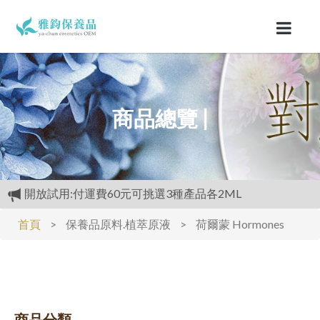
商品總覽 |
開放試用:付運費60元可挑選3種產品各2ML
滿3000元再送精美好禮
首頁
>
保養品原料.植萃原液
>
荷爾蒙 Hormones
購物禮:送夏日涼感劑100cc.只能噴衣服.不要噴皮膚
商品分類