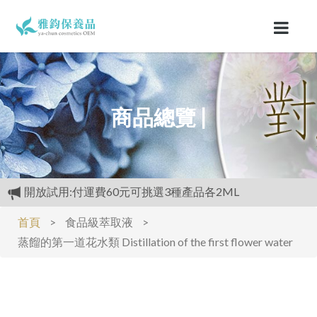
商品總覽 |
開放試用:付運費60元可挑選3種產品各2ML
滿3000元再送精美好禮
首頁
>
食品級萃取液
>
購物禮:送夏日涼感劑100cc.只能噴衣服.不要噴皮膚
蒸餾的第一道花水類 Distillation of the first flower water
開放試用:付運費60元可挑選3種產品各2ML