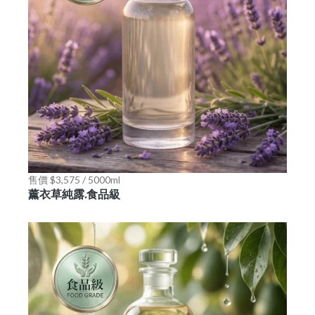
售價 $3,575 / 5000ml
薰衣草純露.食品級