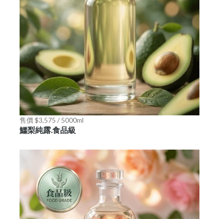
售價 $3,575 / 5000ml
鱷梨純露.食品級