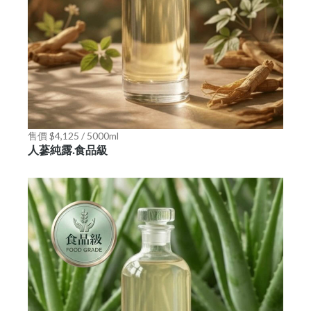
售價 $4,125 / 5000ml
人蔘純露.食品級