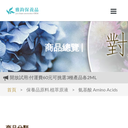
商品總覽 |
開放試用:付運費60元可挑選3種產品各2ML
滿3000元再送精美好禮
首頁
>
保養品原料.植萃原液
>
氨基酸 Amino Acids
購物禮:送夏日涼感劑100cc.只能噴衣服.不要噴皮膚
商品分類