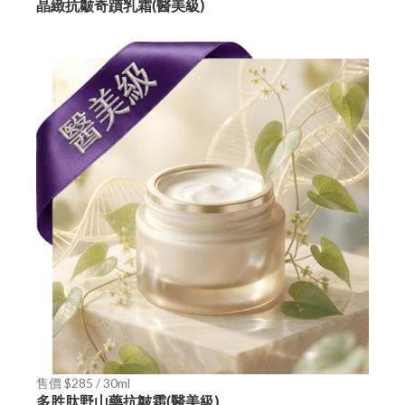
晶緻抗皺奇蹟乳霜(醫美級)
售價 $285 / 30ml
多胜肽野山藥抗皺霜(醫美級)