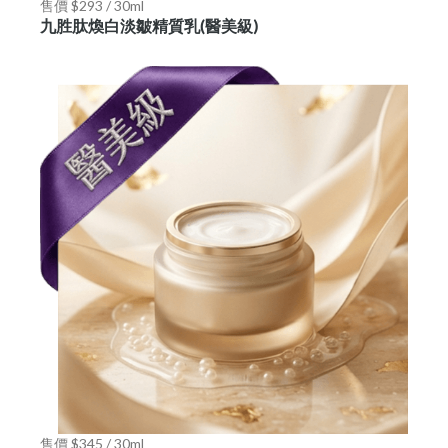
售價 $293 / 30ml
九胜肽煥白淡皺精質乳(醫美級)
售價 $345 / 30ml