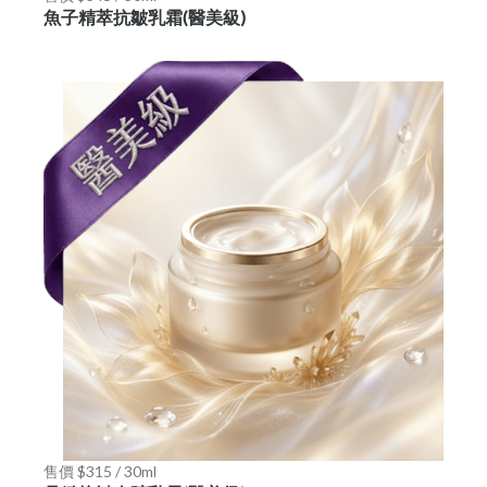
魚子精萃抗皺乳霜(醫美級)
售價 $315 / 30ml