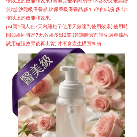
倍以上的效能和效果.(質地完全不同.分子小吸收快.走高階
質地).沙龍級保養品.比保養級保養品.多1.5倍的成份.多出1
倍以上的效能和效果.
ps(同1個人在7天內縮短了使用天數達到使用效果).使用時
間如果同時是7天.效果多出2倍!(建議購買前請先購買樣品
試用確認效果後再出貨).才不會產生購買糾紛.