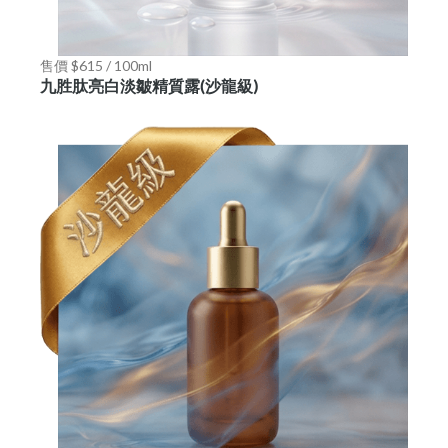
售價 $615 / 100ml
九胜肽亮白淡皺精質露(沙龍級)