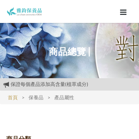
商品總覽 |
購物禮:送夏日涼感劑100cc.只能噴衣服.不要噴皮膚
專區活動快報:全館滿5000元送檸檬花水500cc
首頁
>
保養品
>
產品屬性
開放試用:付運費60元可挑選3種產品各2ML
經官方.GMP認證.工廠生產.,高品質保養品.滿3000元再送精美
好禮
保證每個產品添加高含量(植萃成分)
商品分類