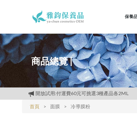
保養
商品總覽 |
開放試用:付運費60元可挑選3種產品各2ML
滿仟送醫美級2ML樣品.1樣.買越多送越多
首頁
>
面膜
>
冷導膜粉
滿仟送醫美級2ML樣品.1樣.買越多送越多
經官方.GMP認證.工廠生產.,高品質保養品.滿3
保證每個產品添加高含量(植萃成分)
購物禮:送夏日涼感劑100cc.只能噴衣服.不要噴