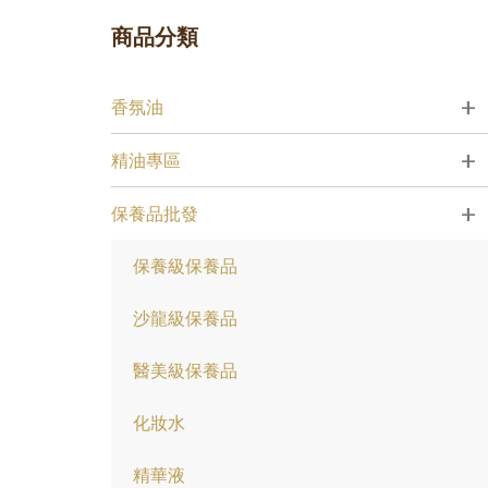
購物禮:送夏日涼感劑100cc.只能噴衣服.不要噴
商品分類
專區活動快報:全館滿5000元送檸檬花水500cc
專區活動快報:全館滿5000元送檸檬花水500cc
+
香氛油
開放試用:付運費60元可挑選3種產品各2ML
+
精油專區
+
保養品批發
保養級保養品
沙龍級保養品
醫美級保養品
化妝水
精華液