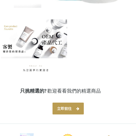
只挑精選的?
歡迎看看我們的精選商品
立即前往