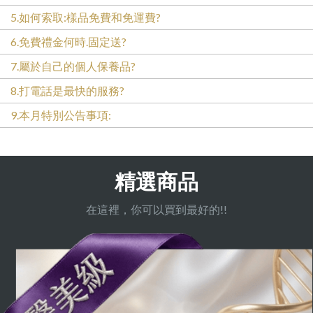
5.如何索取:樣品免費和免運費?
6.免費禮金何時.固定送?
7.屬於自己的個人保養品?
8.打電話是最快的服務?
9.本月特別公告事項:
精選商品
在這裡，你可以買到最好的!!