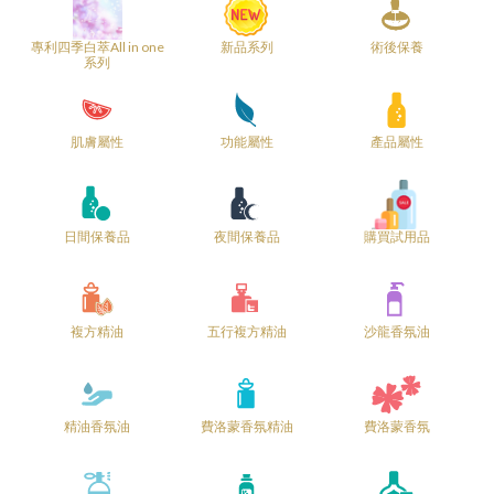
專利四季白萃All in one
新品系列
術後保養
系列
肌膚屬性
功能屬性
產品屬性
日間保養品
夜間保養品
購買試用品
複方精油
五行複方精油
沙龍香氛油
精油香氛油
費洛蒙香氛精油
費洛蒙香氛