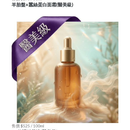
羊胎盤+蠶絲蛋白面霜(醫美級)
售價 $525 / 100ml