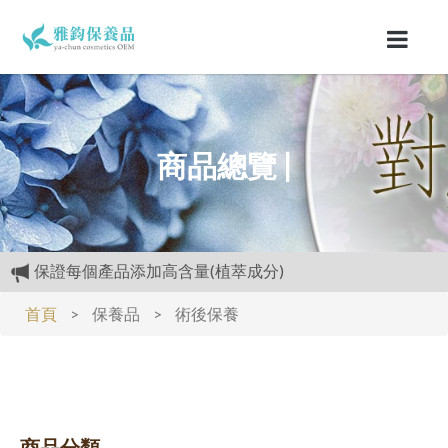
商品總覽 |
保證每個產品添加高含量(植萃成分)
購物禮:送夏日涼感劑100cc.只能噴衣服.不要噴皮膚
專區活動快報:全館滿5000元送檸檬花水500cc
首頁
>
保養品
>
術後保養
開放試用:付運費60元可挑選3種產品各2ML
經官方.GMP認證.工廠生產.,高品質保養品.滿3000元再送精美
好禮
保證每個產品添加高含量(植萃成分)
商品分類