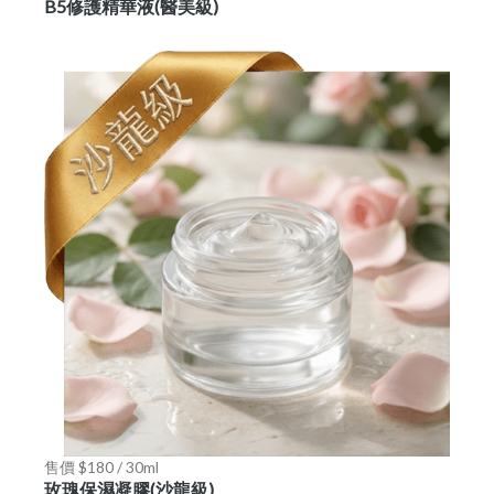
B5修護精華液(醫美級)
售價 $180 / 30ml
玫瑰保濕凝膠(沙龍級)