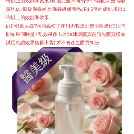
倍以上的效能和效果.(質地完全不同.分子小吸收快.走高階
質地).沙龍級保養品.比保養級保養品.多1.5倍的成份.多出1
倍以上的效能和效果.
ps(同1個人在7天內縮短了使用天數達到使用效果).使用時
間如果同時是7天.效果多出2倍!(建議購買前請先購買樣品
試用確認效果後再出貨).才不會產生購買糾紛.