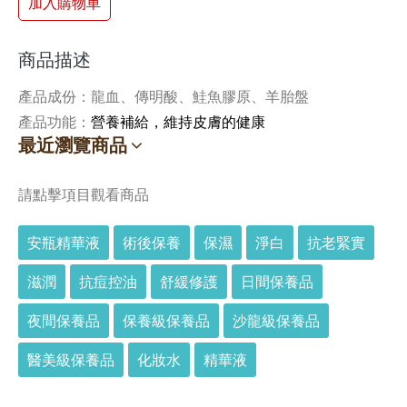
加入購物車
商品描述
產品成份：龍血、傳明酸、鮭魚膠原、羊胎盤
產品功能：
營養補給，維持皮膚的健康
最近瀏覽商品
請點擊項目觀看商品
安瓶精華液
術後保養
保濕
淨白
抗老緊實
滋潤
抗痘控油
舒緩修護
日間保養品
夜間保養品
保養級保養品
沙龍級保養品
醫美級保養品
化妝水
精華液