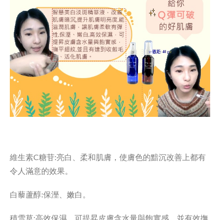
維生素C糖苷:亮白、柔和肌膚，使膚色的黯沉改善上都有
令人滿意的效果。
白藜蘆醇:保溼、嫩白。
積雪草:高效保濕，可提昇皮膚含水量與飽實感，並有效撫