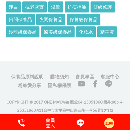
淨白
抗老緊實
滋潤
抗痘控油
舒緩修護
日間保養品
夜間保養品
保養級保養品
沙龍級保養品
醫美級保養品
化妝水
精華液
保養品原料說明
購物須知
會員專區
客服中心
粉絲愛分享
隱私權保護
COPYRIGHT © 2017 ONE-MAY.聯絡電話:04-25351860.國外:886-4-
25351860.411台中市太平區中山路三段一巷56弄1之1號