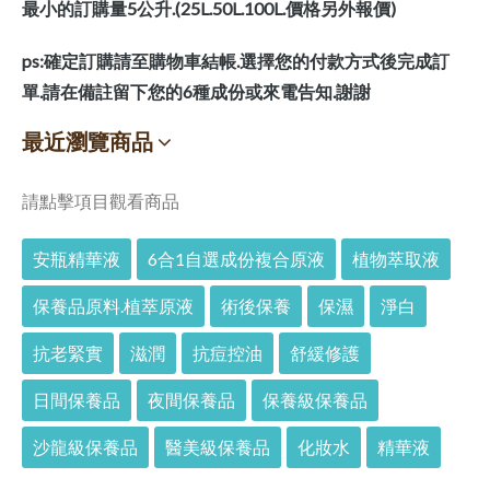
最小的訂購量5公升.(25L.50L.100L.價格另外報價)
ps:確定訂購請至購物車結帳.選擇您的付款方式後完成訂
單.請在備註留下您的6種成份或來電告知.謝謝
最近瀏覽商品
請點擊項目觀看商品
安瓶精華液
6合1自選成份複合原液
植物萃取液
保養品原料.植萃原液
術後保養
保濕
淨白
抗老緊實
滋潤
抗痘控油
舒緩修護
日間保養品
夜間保養品
保養級保養品
沙龍級保養品
醫美級保養品
化妝水
精華液