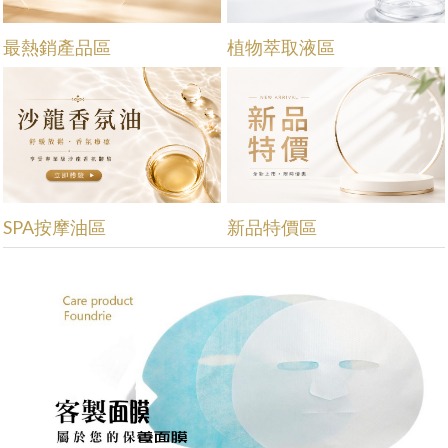
好禮
購物禮:送夏日涼感劑100cc.只能噴衣服.不要噴皮膚
最熱銷產品區
植物萃取液區
SPA按摩油區
新品特價區