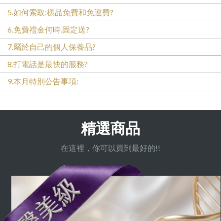
5.如何索取:樣品免費和免運費?
6.免費禮金何時.固定送?
7.屬於自己的個人保養品?
8.打電話是最快的服務?
9.本月特別公告事項:
精選商品
在這裡，你可以買到最好的!!