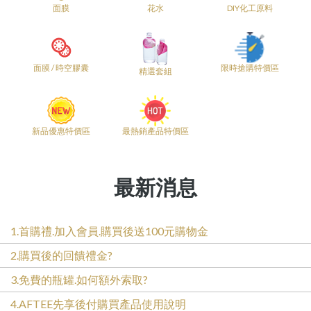
面膜
花水
DIY化工原料
面膜 / 時空膠囊
限時搶購特價區
精選套組
新品優惠特價區
最熱銷產品特價區
最新消息
1.首購禮.加入會員.購買後送100元購物金
2.購買後的回饋禮金?
3.免費的瓶罐.如何額外索取?
4.AFTEE先享後付購買產品使用說明