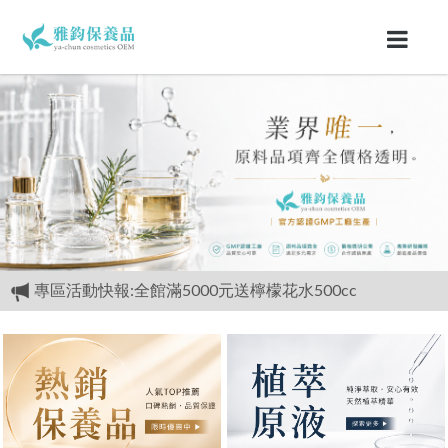
面膜供應代工
專區活動快報:全館滿5000元送檸檬花水500cc
開放試用:付運費60元可挑選3種產品各2ML
開放試用:付運費60元可挑選3種產品各2ML
滿仟送醫美級2ML樣品.1樣.買越多送越多
滿仟送醫美級2ML樣品.1樣.買越多送越多
經官方.GMP認證.工廠生產.,高品質保養品.滿3000元再送精美