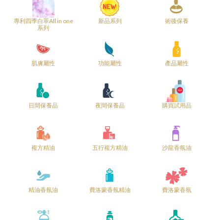
專利四季白萃All in one
新品系列
術後保養
系列
肌膚屬性
功能屬性
產品屬性
日間保養品
夜間保養品
購買試用品
複方精油
五行複方精油
沙龍香氛油
精油香氛油
費洛蒙香氛精油
費洛蒙香氛