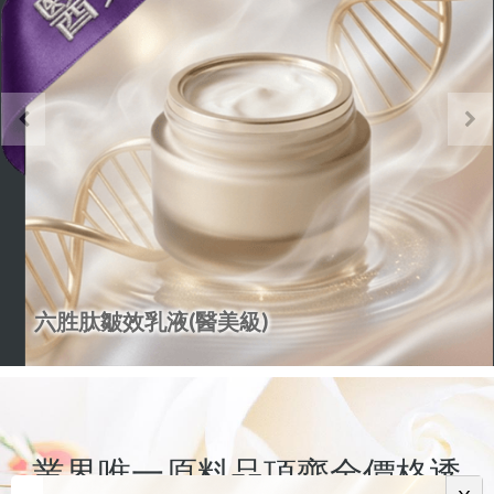
九胜肽煥白淡皺精質乳(醫美級)
業界唯一原料品項齊全價格透