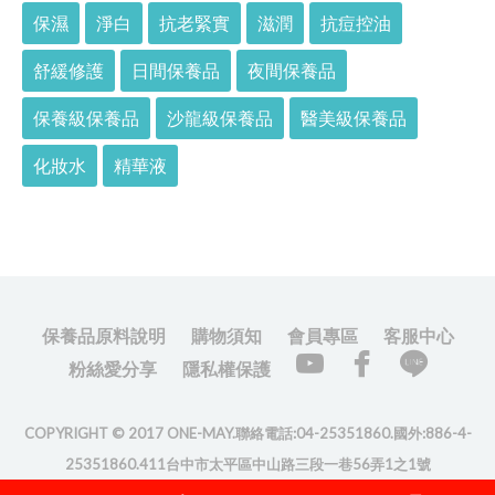
保濕
淨白
抗老緊實
滋潤
抗痘控油
舒緩修護
日間保養品
夜間保養品
保養級保養品
沙龍級保養品
醫美級保養品
化妝水
精華液
保養品原料說明
購物須知
會員專區
客服中心
粉絲愛分享
隱私權保護
COPYRIGHT © 2017 ONE-MAY.聯絡電話:04-25351860.國外:886-4-
25351860.411台中市太平區中山路三段一巷56弄1之1號