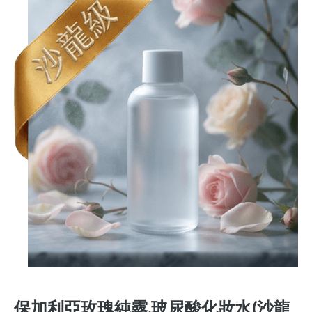
保加利亞玫瑰純露.玻尿酸化妝水(沙龍