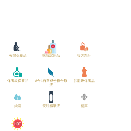
夜間保養品
購買試用品
複方精油
保養級保養品
6合1自選成份複合原
沙龍級保養品
液
純露
安瓶精華液
精露
精