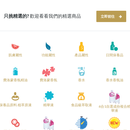
只挑精選的?
歡迎看看我們的精選商品
立即前往
肌膚屬性
功能屬性
產品屬性
日間保養品
費洛蒙香氛精油
費洛蒙香氛
香水
香水香氛油
保養品原料.植萃原液
精華液
食品級萃取液
6合1自選成份複合
華液