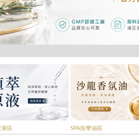
0元再送精美好禮
膚
取液區
SPA按摩油區