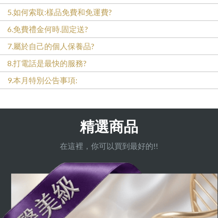
5.如何索取:樣品免費和免運費?
6.免費禮金何時.固定送?
7.屬於自己的個人保養品?
8.打電話是最快的服務?
9.本月特別公告事項:
精選商品
在這裡，你可以買到最好的!!