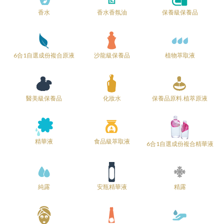
香水
香水香氛油
保養級保養品
6合1自選成份複合原液
沙龍級保養品
植物萃取液
醫美級保養品
化妝水
保養品原料.植萃原液
精華液
食品級萃取液
6合1自選成份複合精華液
純露
安瓶精華液
精露