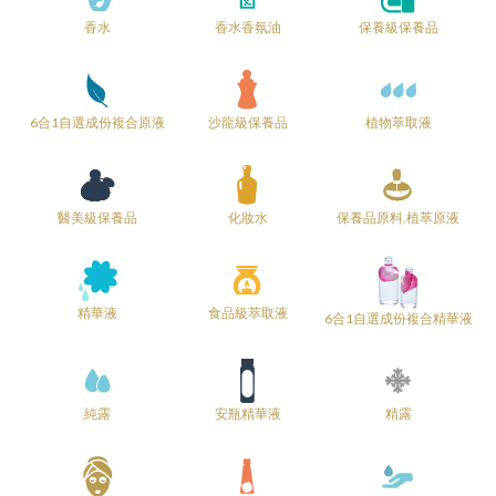
香水
香水香氛油
保養級保養品
6合1自選成份複合原液
沙龍級保養品
植物萃取液
醫美級保養品
化妝水
保養品原料.植萃原液
精華液
食品級萃取液
6合1自選成份複合精華液
純露
安瓶精華液
精露