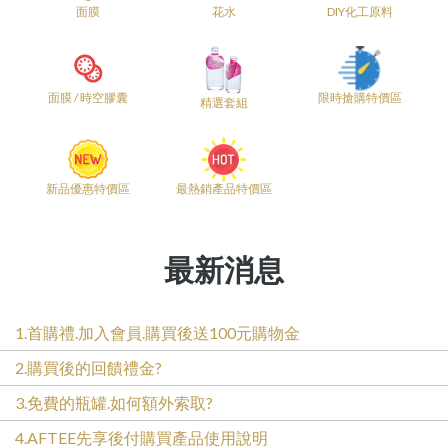
面膜
花水
DIY化工原料
面膜 / 時空膠囊
限時搶購特價區
精選套組
新品優惠特價區
最熱銷產品特價區
最新消息
1.首購禮.加入會員.購買後送100元購物金
2.購買後的回饋禮金?
3.免費的瓶罐.如何額外索取?
4.AFTEE先享後付購買產品使用說明