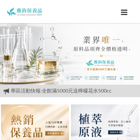
面膜供應代工
專區活動快報:全館滿5000元送檸檬花水500cc
開放試用:付運費60元可挑選3種產品各2ML
開放試用:付運費60元可挑選3種產品各2ML
滿仟送醫美級2ML樣品.1樣.買越多送越多
滿仟送醫美級2ML樣品.1樣.買越多送越多
經官方.GMP認證.工廠生產.,高品質保養品.滿3000元再送精美