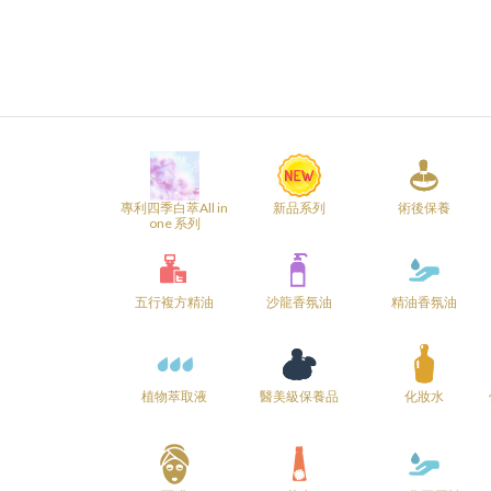
專利四季白萃All in
新品系列
術後保養
one 系列
五行複方精油
沙龍香氛油
精油香氛油
植物萃取液
醫美級保養品
化妝水