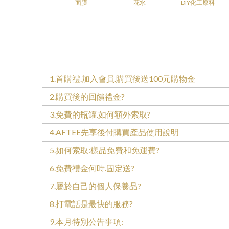
面膜
花水
DIY化工原料
1.首購禮.加入會員.購買後送100元購物金
2.購買後的回饋禮金?
3.免費的瓶罐.如何額外索取?
4.AFTEE先享後付購買產品使用說明
5.如何索取:樣品免費和免運費?
6.免費禮金何時.固定送?
7.屬於自己的個人保養品?
8.打電話是最快的服務?
9.本月特別公告事項: