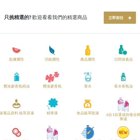
只挑精選的?
歡迎看看我們的精選商品
立即前往
肌膚屬性
功能屬性
產品屬性
日間保養品
費洛蒙香氛精油
費洛蒙香氛
香水
香水香氛油
保養品原料.植萃原液
精華液
食品級萃取液
6合1自選成份複合
華液