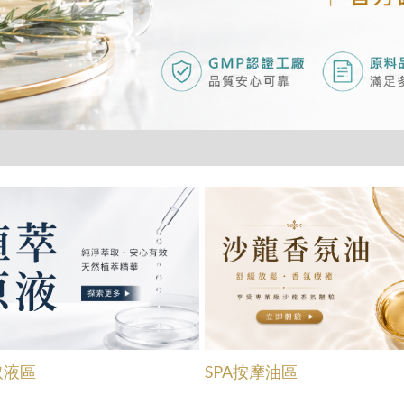
0元再送精美好禮
膚
取液區
SPA按摩油區