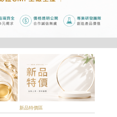
面膜供應代工
新品特價區