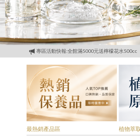
專區活動快報:全館滿5000元送檸檬花水500cc
開放試用:付運費60元可挑選3種產品各2ML
開放試用:付運費60元可挑選3種產品各2ML
滿仟送醫美級2ML樣品.1樣.買越多送越多
滿仟送醫美級2ML樣品.1樣.買越多送越多
經官方.GMP認證.工廠生產.,高品質保養品.滿300
購物禮:送夏日涼感劑100cc.只能噴衣服.不要噴皮
最熱銷產品區
植物萃