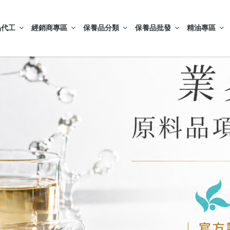
品代工
經銷商專區
保養品分類
保養品批發
精油專區