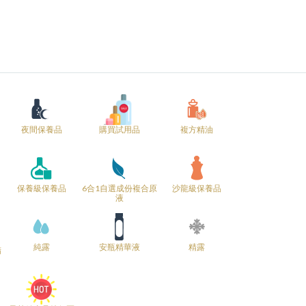
夜間保養品
購買試用品
複方精油
保養級保養品
6合1自選成份複合原
沙龍級保養品
液
純露
安瓶精華液
精露
精