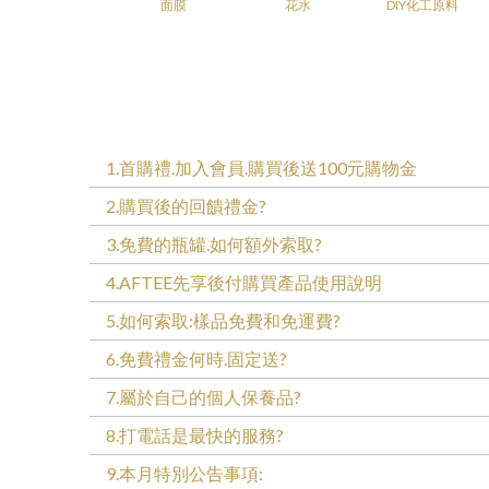
面膜
花水
DIY化工原料
1.首購禮.加入會員.購買後送100元購物金
2.購買後的回饋禮金?
3.免費的瓶罐.如何額外索取?
4.AFTEE先享後付購買產品使用說明
5.如何索取:樣品免費和免運費?
6.免費禮金何時.固定送?
7.屬於自己的個人保養品?
8.打電話是最快的服務?
9.本月特別公告事項: