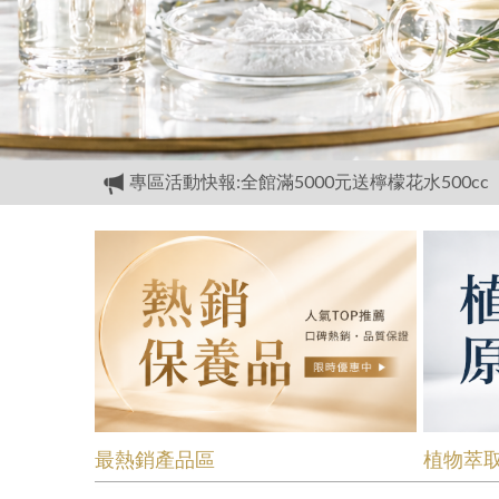
專區活動快報:全館滿5000元送檸檬花水500cc
開放試用:付運費60元可挑選3種產品各2ML
開放試用:付運費60元可挑選3種產品各2ML
滿仟送醫美級2ML樣品.1樣.買越多送越多
滿仟送醫美級2ML樣品.1樣.買越多送越多
經官方.GMP認證.工廠生產.,高品質保養品.滿300
購物禮:送夏日涼感劑100cc.只能噴衣服.不要噴皮
最熱銷產品區
植物萃