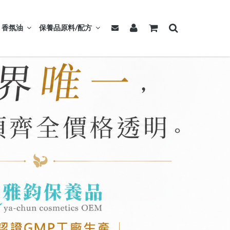
香氛油
保養品原料/配方