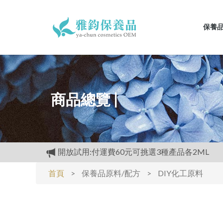
保養
商品總覽 |
開放試用:付運費60元可挑選3種產品各2ML
滿3000元再送精美好禮
首頁
>
保養品原料/配方
>
DIY化工原料
購物禮:送夏日涼感劑100cc.只能噴衣服.不要噴皮